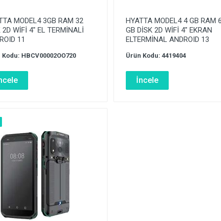
TTA MODEL4 3GB RAM 32
HYATTA MODEL4 4 GB RAM 
 2D WİFİ 4″ EL TERMİNALİ
GB DİSK 2D WİFİ 4″ EKRAN
ROID 11
ELTERMİNAL ANDROID 13
 Kodu: HBCV00002OO720
Ürün Kodu: 4419404
ncele
İncele