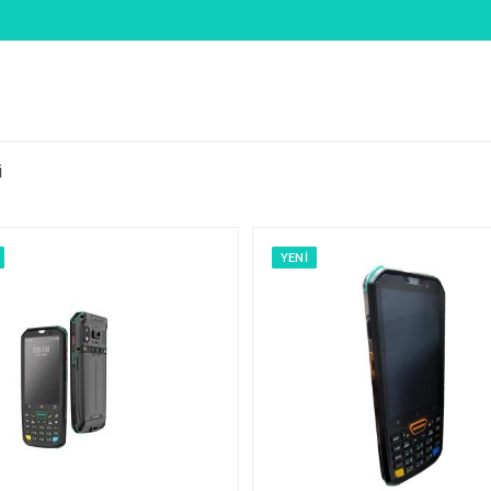
i
YENI