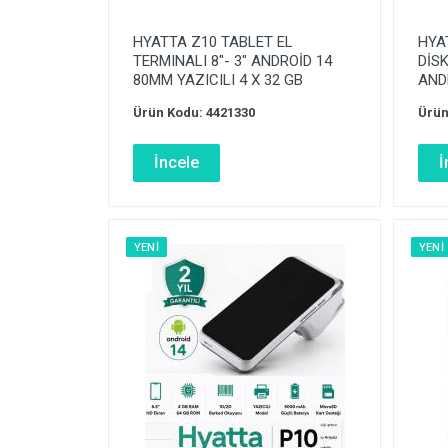
HYATTA Z10 TABLET EL
HYA
TERMINALI 8″- 3″ ANDROİD 14
DİSK
80MM YAZICILI 4 X 32 GB
AND
Ürün Kodu: 4421330
Ürün
İncele
İ
YENI
YENI