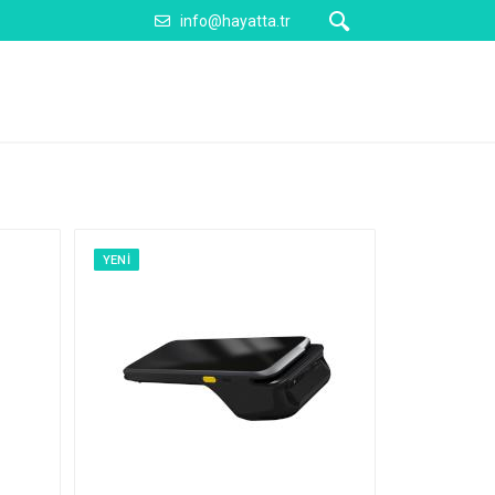
info@hayatta.tr
YENI